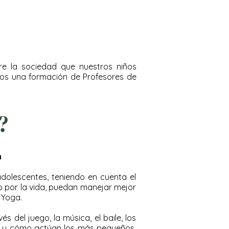
re la sociedad que nuestros niños
mos una formación de Profesores de
?
m
dolescentes, teniendo en cuenta el
o por la vida, puedan manejar mejor
 Yoga.
 del juego, la música, el baile, los
de y cómo actúan los más pequeños.