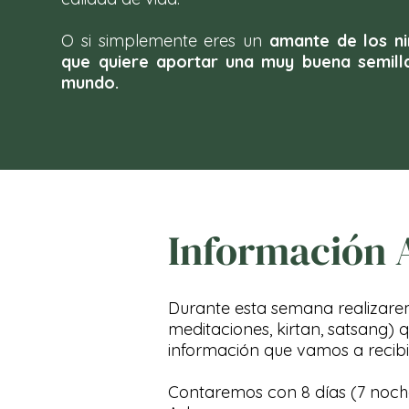
O si simplemente eres un
amante de los n
que quiere aportar una muy buena semill
mundo.
Información 
Durante esta semana realizare
meditaciones, kirtan, satsang) 
información que vamos a recibir
Contaremos con 8 días (7 noch