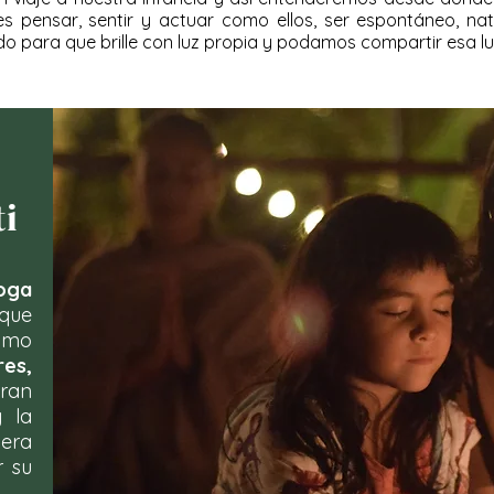
s pensar, sentir y actuar como ellos, ser espontáneo, natu
 para que brille con luz propia y podamos compartir esa l
ti
oga
que
como
res,
ran
y la
nera
r su