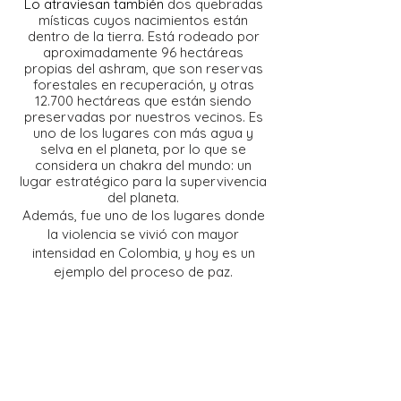
Lo atraviesan también
dos quebradas
místicas cuyos nacimientos están
dentro de la tierra. Está rodeado por
aproximadamente 96 hectáreas
propias del ashram, que son reservas
forestales en recuperación, y otras
12.700 hectáreas que están siendo
preservadas por nuestros vecinos. Es
uno de los lugares con más agua y
selva en el planeta, por lo que se
considera un chakra del mundo: un
lugar estratégico para la supervivencia
del planeta.
Además, fue uno de los lugares donde
la violencia se vivió con mayor
intensidad en Colombia, y hoy es un
ejemplo del proceso de paz.
Este ashram está inspirado en la
organización internacional de
centros y ashrams que nos dejó
Swami Vishnudevananda en
lugares estratégicos del planeta.
Lo que llama nuestro Maestro