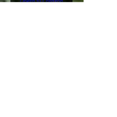
Libera tu Corazón
vie, 09 de oct
Ver más
🌿 Yoga,
Naturopatía y
Longevidad para
una Vida Plena
vie, 16 de oct