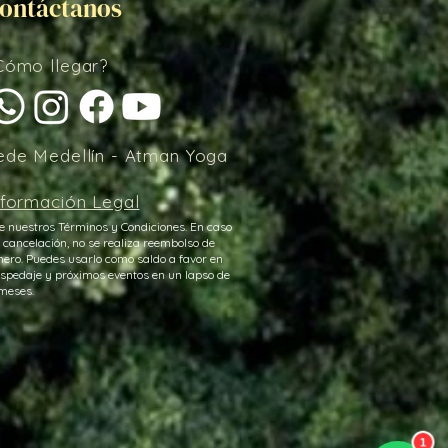
ontáctanos
Cómo llegar?
ede Medellín -
Atman Yoga
nformación Legal
e nuestros Términos y Condiciones.
En caso
 cancelación, no se realiza reembolso de
nero. Puedes usarlo como saldo a favor en
spedaje y próximos eventos en un lapso de
meses.