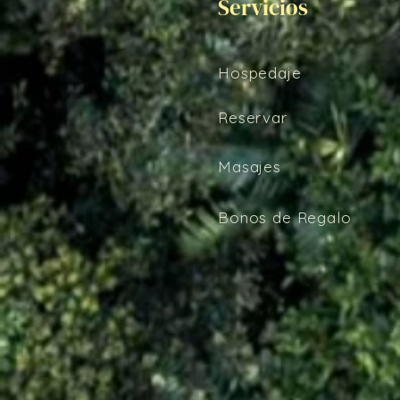
Servicios
Hospedaje
Reservar
Masajes
Bonos de Regalo