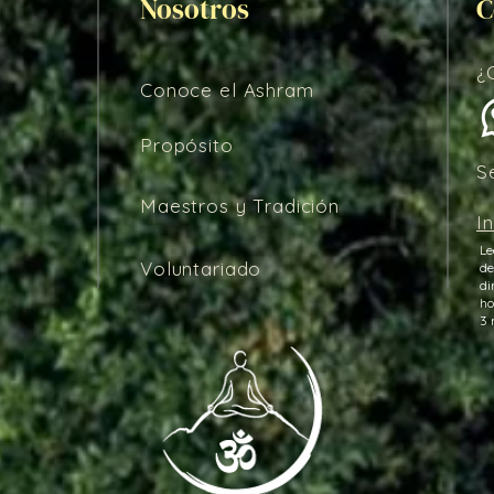
Nosotros
C
¿
Conoce el Ashram
Propósito
S
Maestros y Tradición
I
Le
Voluntariado
de
di
ho
3 