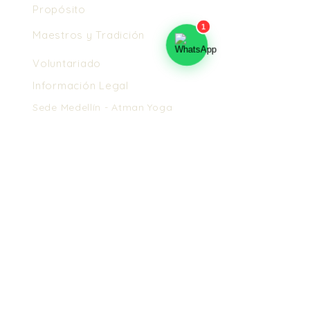
Propósito
Maestros y Tradición
Voluntariado
Información Legal
Sede Medellín -
Atman Yoga
Contáctanos
¿Cómo llegar?
Reservar
Lee nuestros Términos y Condiciones.
En caso de
cancelación, no se realiza reembolso de dinero.
Puedes usarlo como saldo a favor en hospedaje y
próximos eventos en un lapso de 3 meses.
Copyright © 2025
Fundación Atman Yoga | Todos los