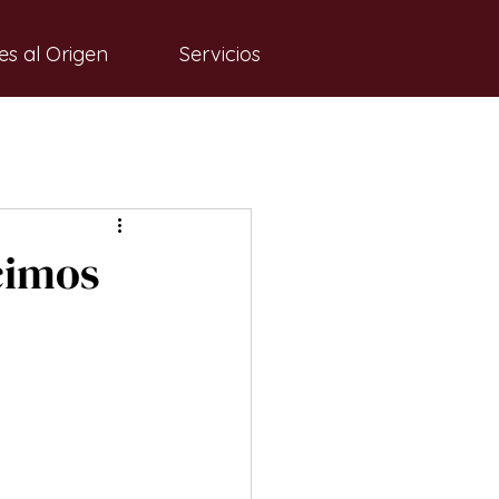
es al Origen
Servicios
cimos