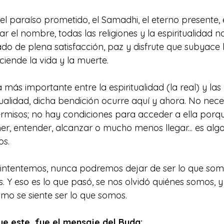
, el paraíso prometido, el Samadhi, el eterno presente, 
ar el nombre, todas las religiones y la espiritualidad n
do de plena satisfacción, paz y disfrute que subyace l
ciende la vida y la muerte. 
 más importante entre la espiritualidad (la real) y las r
itualidad, dicha bendición ocurre aquí y ahora. No nec
permisos; no hay condiciones para acceder a ella porq
r, entender, alcanzar o mucho menos llegar... es alg
s. 
intentemos, nunca podremos dejar de ser lo que somo
 Y eso es lo que pasó, se nos olvidó quiénes somos, 
mo se siente ser lo que somos.
ue este, fue el mensaje del Buda: