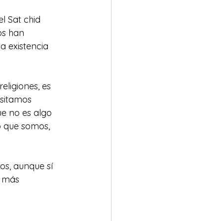
el Sat chid 
os han 
a existencia 
eligiones, es 
esitamos 
ue no es algo 
o que somos, 
s, aunque sí 
y más 