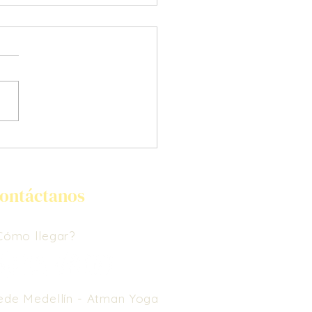
 me dibujó alas
ontáctanos
Cómo llegar?
ede Medellín -
Atman Yoga