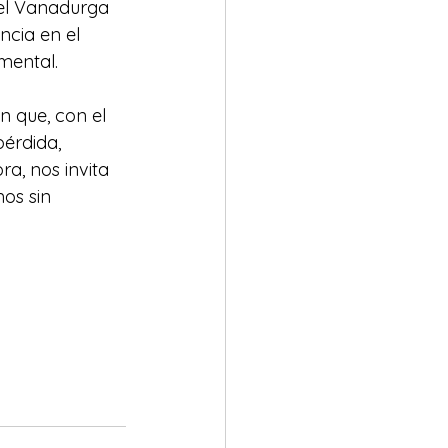
el Vanadurga 
cia en el 
mental.
n que, con el 
érdida, 
a, nos invita 
os sin 