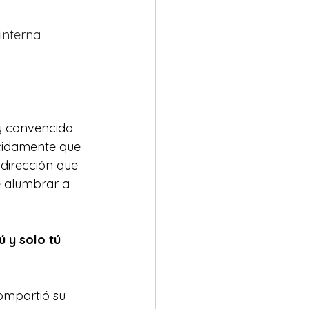
interna 
 y convencido 
ecidamente que 
dirección que 
e alumbrar a 
ú y solo tú 
ompartió su 