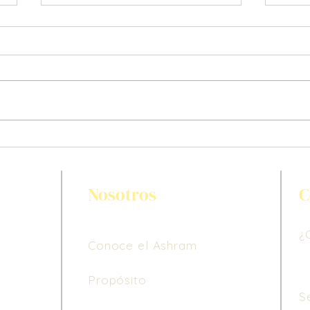
Gaia
Limpiando la escuelita, limpié
mi Dharma
Nosotros
C
¿
Conoce el Ashram
Propósito
S