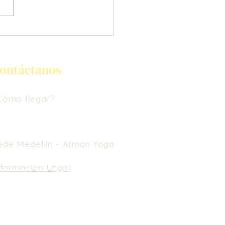
 me dibujó alas
ontáctanos
Cómo llegar?
ede Medellín -
Atman Yoga
nformación Legal
e nuestros Términos y Condiciones.
En caso
 cancelación, no se realiza reembolso de
nero. Puedes usarlo como saldo a favor en
spedaje y próximos eventos en un lapso de
meses.