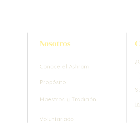
Gaia
Limpiando la escuelita, limpié
mi Dharma
Nosotros
C
¿
Conoce el Ashram
Propósito
S
Maestros y Tradición
I
Le
Voluntariado
de
di
ho
3 