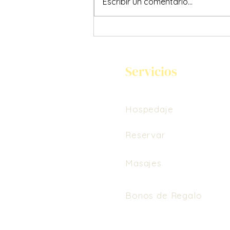
Escribir un comentario...
LA PAZ-CIENCIA QUE ENSEÑA
EL YOGA
Servicios
Hospedaje
Reservar
Masajes
Bonos de Regalo