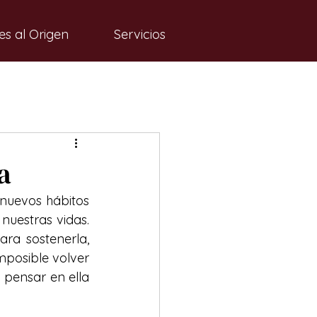
es al Origen
Servicios
a
nuevos hábitos 
uestras vidas. 
ra sostenerla, 
posible volver 
pensar en ella 