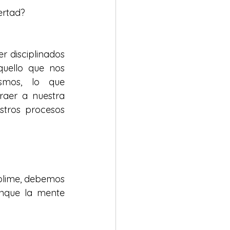
ertad? 
r disciplinados 
uello que nos 
mos, lo que 
raer a nuestra 
tros procesos 
blime, debemos 
que la mente 