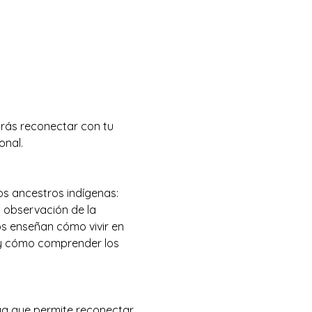
ás reconectar con tu 
onal.
s ancestros indígenas: 
 observación de la 
os enseñan cómo vivir en 
 y cómo comprender los 
ya que permite reconectar 