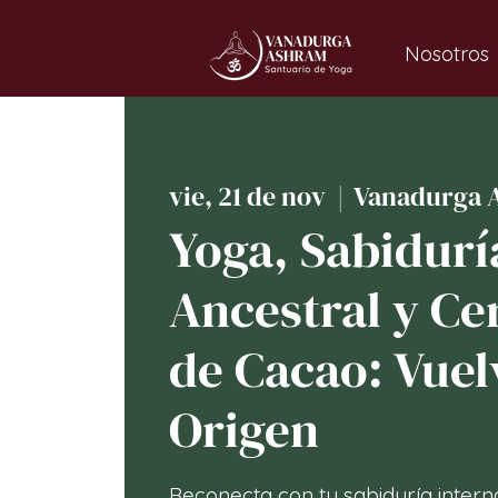
Nosotros
vie, 21 de nov
  |  
Vanadurga 
Yoga, Sabidurí
Ancestral y C
de Cacao: Vuel
Origen
Reconecta con tu sabiduría interna