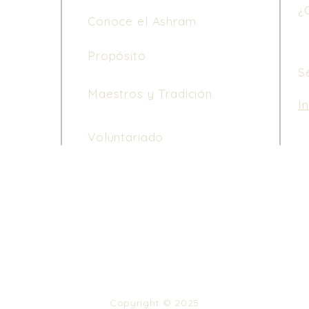
¿
Conoce el Ashram
Propósito
S
Maestros y Tradición
I
Le
Voluntariado
de
di
ho
3 
Copyright © 2025