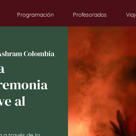
Programación
Profesorados
Viaj
Ashram Colombia
a
eremonia
ve al
 a través de la