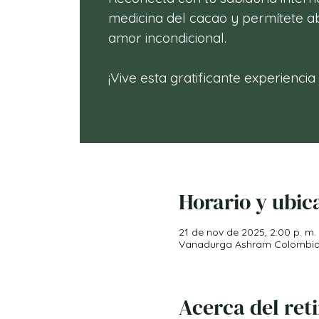
medicina del cacao y permítete ab
amor incondicional.
¡Vive esta gratificante experiencia
Horario y ubic
21 de nov de 2025, 2:00 p. m. 
Vanadurga Ashram Colombia, V
Acerca del ret