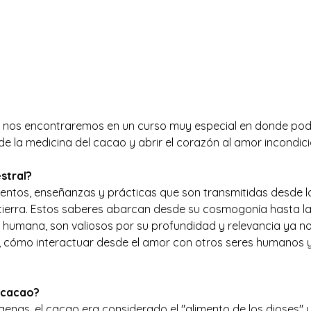
 
nos encontraremos en un curso muy especial en donde podr
de la medicina del cacao y abrir el corazón al amor incondici
stral?
entos, enseñanzas y prácticas que son transmitidas desde lo
 tierra. Estos saberes abarcan desde su cosmogonía hasta la
n humana, son valiosos por su profundidad y relevancia ya n
, cómo interactuar desde el amor con otros seres humanos
 cacao?
enas, el cacao era considerado el "alimento de los dioses" 