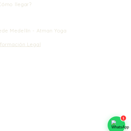
Cómo llegar?
ede Medellín -
Atman Yoga
nformación Legal
e nuestros Términos y Condiciones.
En caso
 cancelación, no se realiza reembolso de
nero. Puedes usarlo como saldo a favor en
spedaje y próximos eventos en un lapso de
meses.