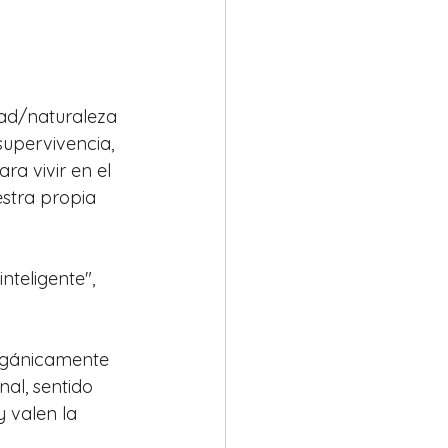
dad/naturaleza 
upervivencia, 
a vivir en el 
estra propia 
nteligente", 
rgánicamente 
al, sentido 
y valen la 