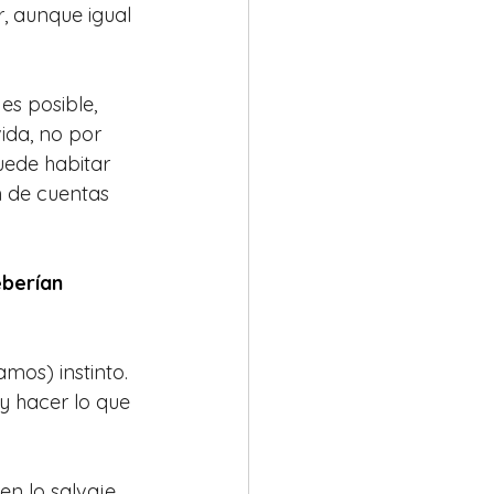
, aunque igual 
s posible, 
vida, no por 
uede habitar 
n de cuentas 
berían 
mos) instinto. 
y hacer lo que 
en lo salvaje 