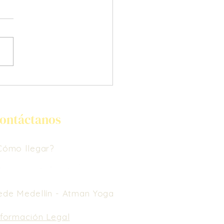
 me dibujó alas
ontáctanos
Cómo llegar?
ede Medellín -
Atman Yoga
nformación Legal