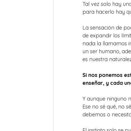
Tal vez solo hay un
para hacerlo hay q
La sensación de pod
de expandir los límit
nada la llamamos in
un ser humano, adem
es nuestra naturalez
Si nos ponemos est
enseñar, y cada uno
Y aunque ninguno na
Ese no sé qué, no s
debemos o necesit
El instinto solo se 