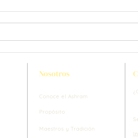
Gaia
Limpiando la escuelita, limpié
mi Dharma
Nosotros
C
¿
Conoce el Ashram
Propósito
S
Maestros y Tradición
I