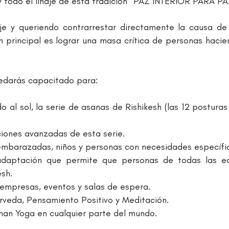
todo el linaje de esta tradición "PAZ INTERIOR PARA PAZ
e y queriendo contrarrestar directamente la causa de
n principal es lograr una masa crítica de personas haci
uedarás capacitado para:
 al sol, la serie de asanas de Rishikesh (las 12 postura
ciones avanzadas de esta serie.
embarazadas, niños y personas con necesidades específi
 adaptación que permite que personas de todas las ed
esh.
 empresas, eventos y salas de espera.
rveda, Pensamiento Positivo y Meditación.
man Yoga en cualquier parte del mundo.