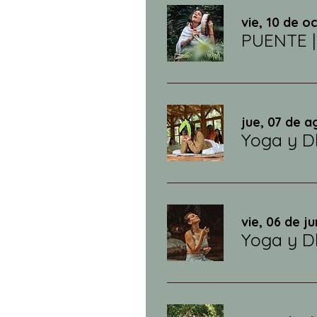
vie, 10 de oc
PUENTE |
jue, 07 de a
Yoga y D
vie, 06 de ju
Yoga y D