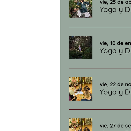
vie, 25 de a
Yoga y D
vie, 10 de e
Yoga y D
vie, 22 de n
Yoga y D
vie, 27 de s