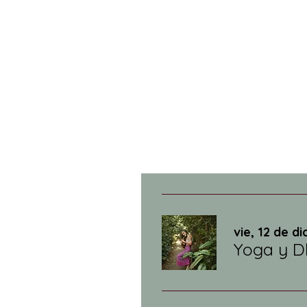
vie, 12 de di
Yoga y D