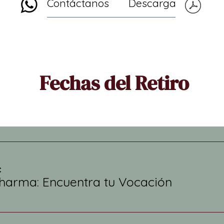
Contáctanos
Descarga
Fechas del Retiro
c
harma: Encuentra tu Vocación