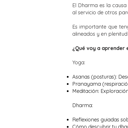
El Dharma es la causa 
al servicio de otros par
Es importante que te
alineados y en plenitud
¿Qué voy a aprender e
Yoga
:
Asanas (posturas): Desar
Pranayama (respiración
Meditación: Exploración 
Dharma:
Reflexiones guiadas so
Cómo descubrir tu dhar