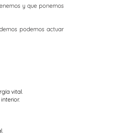
ue tenemos y que ponemos
endemos podemos actuar
ía vital.
nterior.
l.