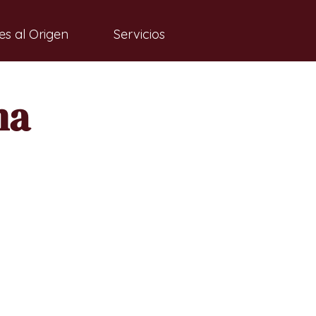
es al Origen
Servicios
ma