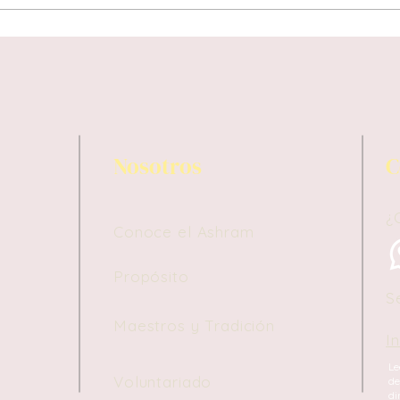
Nosotros
C
¿
Conoce el Ashram
Propósito
S
Maestros y Tradición
I
Le
Voluntariado
de
di