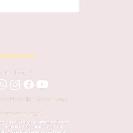
ontáctanos
Cómo llegar?
ede Medellín -
Atman Yoga
nformación Legal
e nuestros Términos y Condiciones.
En caso
 cancelación, no se realiza reembolso de
nero. Puedes usarlo como saldo a favor en