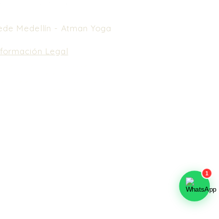
ede Medellín -
Atman Yoga
nformación Legal
e nuestros Términos y Condiciones.
En caso
 cancelación, no se realiza reembolso de
nero. Puedes usarlo como saldo a favor en
spedaje y próximos eventos en un lapso de
meses.