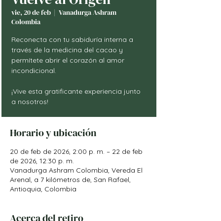
vie, 20 de feb
  |  
Vanadurga Ashram
Colombia
Reconecta con tu sabiduría interna a
través de la medicina del cacao y
permítete abrir el corazón al amor
incondicional.
¡Vive esta gratificante experiencia junto
a nosotros!
Horario y ubicación
20 de feb de 2026, 2:00 p. m. – 22 de feb
de 2026, 12:30 p. m.
Vanadurga Ashram Colombia, Vereda El
Arenal, a 7 kilómetros de, San Rafael,
Antioquia, Colombia
Acerca del retiro