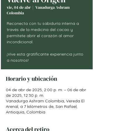
vie, 04 de abr
  |  
Vanadurga Ashram
Colombia
Reconecta con tu sabiduría interna a
través de la medicina del cacao y
permítete abrir el corazón al amor
incondicional.
¡Vive esta gratificante experiencia junto
a nosotros!
Horario y ubicación
04 de abr de 2025, 2:00 p. m. – 06 de abr
de 2025, 12:30 p. m.
Vanadurga Ashram Colombia, Vereda El
Arenal, a 7 kilómetros de, San Rafael,
Antioquia, Colombia
Acerca del retiro