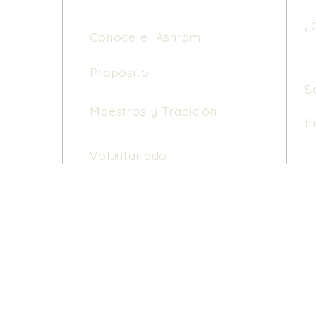
¿
Conoce el Ashram
Propósito
S
Maestros y Tradición
I
Le
Voluntariado
de
di
ho
3 