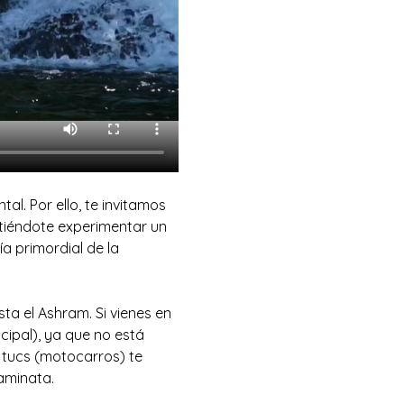
al. Por ello, te invitamos 
itiéndote experimentar un 
a primordial de la 
ta el Ashram. Si vienes en 
ipal), ya que no está 
c tucs (motocarros) te 
aminata.