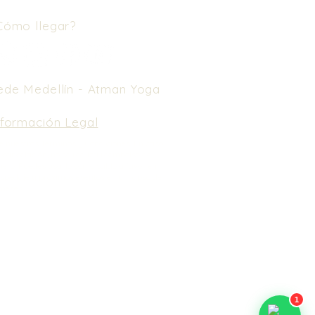
Cómo llegar?
ede Medellín -
Atman Yoga
nformación Legal
e nuestros Términos y Condiciones.
En caso
 cancelación, no se realiza reembolso de
nero. Puedes usarlo como saldo a favor en
spedaje y próximos eventos en un lapso de
meses.