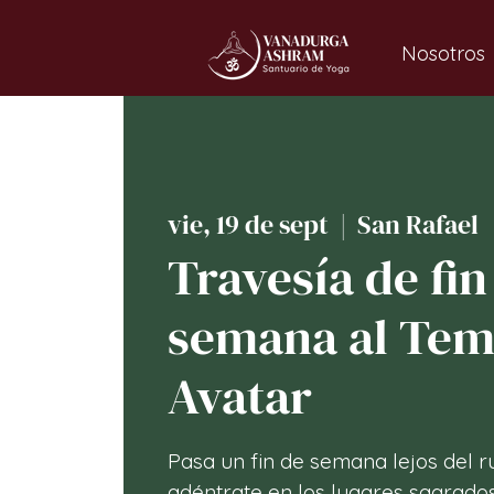
Nosotros
vie, 19 de sept
  |  
San Rafael
Travesía de fin
semana al Tem
Avatar
Pasa un fin de semana lejos del ru
adéntrate en los lugares sagrados