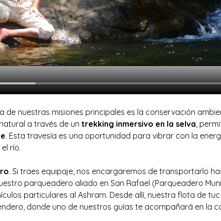
na de nuestras misiones principales es la conservación ambient
natural a través de un 
trekking inmersivo en la selva
, perm
ue
. Esta travesía es una oportunidad para vibrar con la energí
l río.
ero
. Si traes equipaje, nos encargaremos de transportarlo has
nuestro parqueadero aliado en San Rafael (Parqueadero Munic
culos particulares al Ashram. Desde allí, nuestra flota de tu
l sendero, donde uno de nuestros guías te acompañará en la c