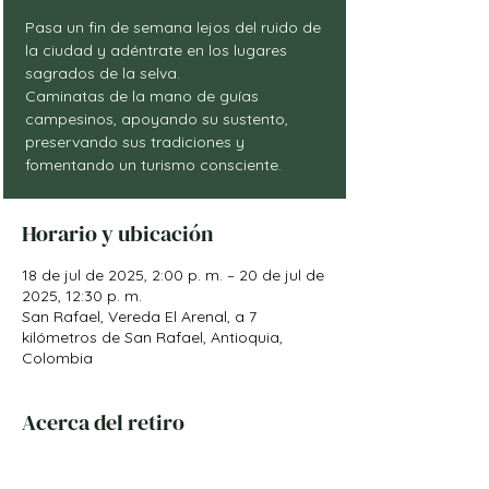
Pasa un fin de semana lejos del ruido de
la ciudad y adéntrate en los lugares
sagrados de la selva.
Caminatas de la mano de guías
campesinos, apoyando su sustento,
preservando sus tradiciones y
fomentando un turismo consciente.
Horario y ubicación
18 de jul de 2025, 2:00 p. m. – 20 de jul de
2025, 12:30 p. m.
San Rafael, Vereda El Arenal, a 7
kilómetros de San Rafael, Antioquia,
Colombia
Acerca del retiro