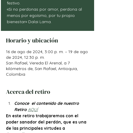
festivo.
«Si no perdonas por amor, perdona al
menos por egoísmo, por tu propio
bienestar» Dalai Lama.
Horario y ubicación
16 de ago de 2024, 3:00 p. m. – 19 de ago
de 2024, 12:30 p. m.
San Rafael, Vereda El Arenal, a 7
kilómetros de, San Rafael, Antioquia,
Colombia
Acerca del retiro
Conoce  el contenido de nuestro 
Retiro 
AQUÍ
En este retiro trabajaremos con el 
poder sanador del perdón, que es una 
de las principales virtudes a 