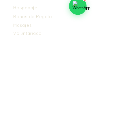
Hospedaje
Bonos de Regalo
Masajes
Voluntariado
Nosotros
Conoce el Ashram
Propósito
Cómo Llegar
Propósito
Maestros y Tradición
Voluntariado
Información Legal