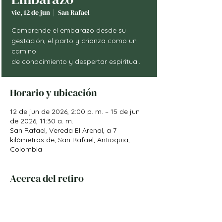
vie, 12 de jun
  |  
San Rafael
Comprende el embarazo desde su
gestación, el parto y crianza como un
camino
de conocimiento y despertar espiritual.
Horario y ubicación
12 de jun de 2026, 2:00 p. m. – 15 de jun
de 2026, 11:30 a. m.
San Rafael, Vereda El Arenal, a 7
kilómetros de, San Rafael, Antioquia,
Colombia
Acerca del retiro