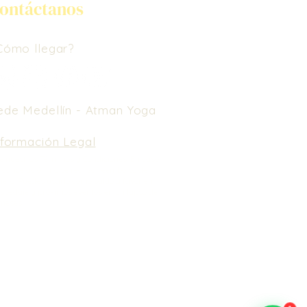
ontáctanos
Cómo llegar?
ede Medellín -
Atman Yoga
nformación Legal
e nuestros Términos y Condiciones.
En caso
 cancelación, no se realiza reembolso de
nero. Puedes usarlo como saldo a favor en
spedaje y próximos eventos en un lapso de
meses.