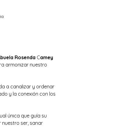
ia
Abuela Rosenda 
C
amey 
ara armonizar nuestro 
a a canalizar y ordenar 
ado y la conexión con los 
al única que guía su 
nuestro ser, sanar 