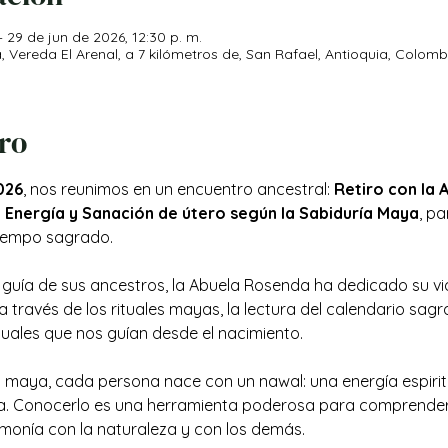
– 29 de jun de 2026, 12:30 p. m.
ereda El Arenal, a 7 kilómetros de, San Rafael, Antioquia, Colomb
iro
026
, nos reunimos en un encuentro ancestral: 
Retiro con la 
 Energía y Sanación de útero según la Sabiduría Maya
, p
 tiempo sagrado.
guía de sus ancestros, la Abuela Rosenda ha dedicado su vid
 través de los rituales mayas, la lectura del calendario sagr
ituales que nos guían desde el nacimiento.
 maya, cada persona nace con un nawal: una energía espiritu
a. Conocerlo es una herramienta poderosa para comprender 
rmonía con la naturaleza y con los demás.