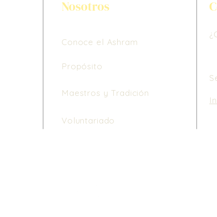
Nosotros
C
¿
Conoce el Ashram
Propósito
S
Maestros y Tradición
I
Le
Voluntariado
de
di
ho
3 