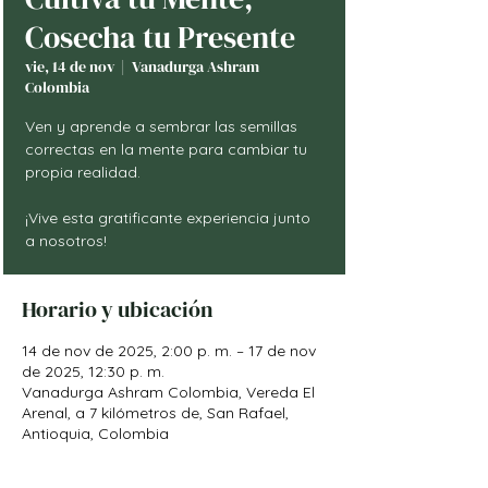
Cosecha tu Presente
vie, 14 de nov
  |  
Vanadurga Ashram
Colombia
Ven y aprende a sembrar las semillas
correctas en la mente para cambiar tu
propia realidad.
¡Vive esta gratificante experiencia junto
a nosotros!
Horario y ubicación
14 de nov de 2025, 2:00 p. m. – 17 de nov
de 2025, 12:30 p. m.
Vanadurga Ashram Colombia, Vereda El
Arenal, a 7 kilómetros de, San Rafael,
Antioquia, Colombia