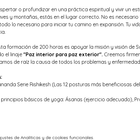
spertar o profundizar en una práctica espiritual y vivir un est
aves y montañas, estás en el lugar correcto. No es necesario 
odo lo necesario para iniciar tu camino en expansión. Tu vid
ia.
esta formación de 200 horas es apoyar la misión y visión de
el linaje 
"Paz interior para paz exterior". 
​Creemos firmem
amos de raíz la causa de todos los problemas y enfermedad
:
nanda Serie Rishikesh (Las 12 posturas más beneficiosas del
5 principios básicos de yoga: Ásanas (ejercicio adecuado),
ustes de Analíticas y de cookies funcionales.