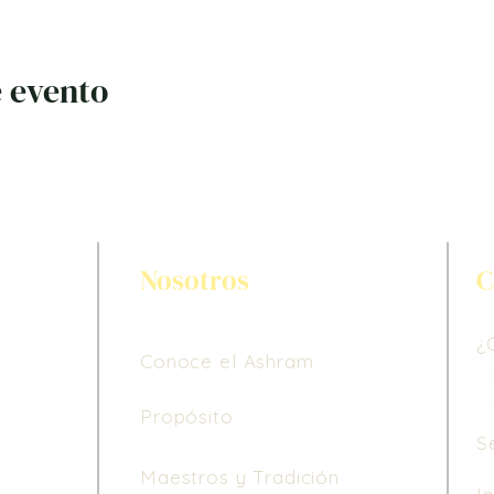
 evento
Nosotros
C
¿
Conoce el Ashram
Propósito
S
Maestros y Tradición