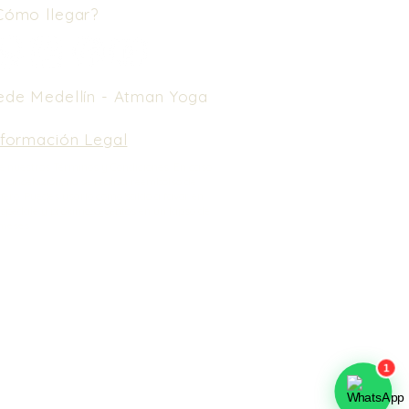
Cómo llegar?
ede Medellín -
Atman Yoga
nformación Legal
e nuestros Términos y Condiciones.
En caso
 cancelación, no se realiza reembolso de
nero. Puedes usarlo como saldo a favor en
spedaje y próximos eventos en un lapso de
meses.