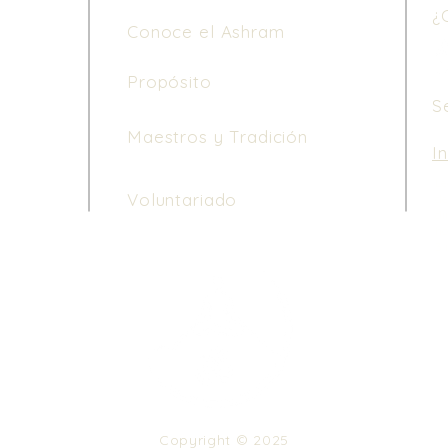
¿
Conoce el Ashram
Propósito
S
Maestros y Tradición
I
Le
Voluntariado
de
di
ho
3 
Copyright © 2025