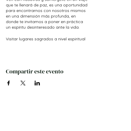
que te llenará de paz, es una oportunidad
para encontrarnos con nosotros mismos
en una dimensión más profunda, en
donde te invitamos a poner en práctica
un espíritu desinteresado ante la vida.
Visitar lugares sagrados a nivel espiritual
tiene un efecto terapéutico, que llama a
la introspección. En estos lugares
podemos percibir el campo de energía
de sucesos históricos, una sutil conexión
con la presencia de grandes sabios que
Compartir este evento
dejaron huella en la historia.
Itinerario y detalles de la
Peregrinación
Día 1 – Martes 17 de noviembre
2020
Salida de Colombia
Día 2 – Miércoles 18 de noviembre