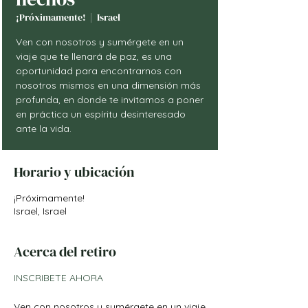
¡Próximamente!
  |  
Israel
Ven con nosotros y sumérgete en un
viaje que te llenará de paz, es una
oportunidad para encontrarnos con
nosotros mismos en una dimensión más
profunda, en donde te invitamos a poner
en práctica un espíritu desinteresado
ante la vida.
Horario y ubicación
¡Próximamente!
Israel, Israel
Acerca del retiro
INSCRIBETE AHORA
Ven con nosotros y sumérgete en un viaje