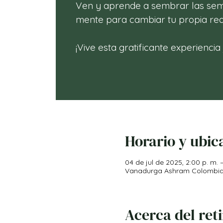
Ven y aprende a sembrar las semi
mente para cambiar tu propia rea
¡Vive esta gratificante experiencia
Horario y ubic
04 de jul de 2025, 2:00 p. m. –
Vanadurga Ashram Colombia, V
Acerca del ret