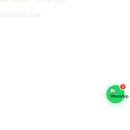
ede Medellín -
Atman Yoga
nformación Legal
e nuestros Términos y Condiciones.
En caso
 cancelación, no se realiza reembolso de
nero. Puedes usarlo como saldo a favor en
spedaje y próximos eventos en un lapso de
meses.