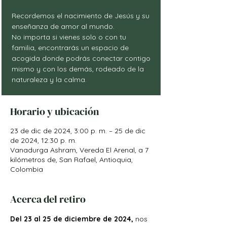
Recordemos el nacimiento de Jesús y su
enseñanza de amor al mundo.
No importa si vienes solo o con tu
familia, encontrarás un espacio de
acogida donde podrás conectar contigo
mismo y con los demás, rodeado de la
naturaleza y la calma.
Horario y ubicación
23 de dic de 2024, 3:00 p. m. – 25 de dic
de 2024, 12:30 p. m.
Vanadurga Ashram, Vereda El Arenal, a 7
kilómetros de, San Rafael, Antioquia,
Colombia
Acerca del retiro
Del 23 al 25 de diciembre de 2024, 
nos 