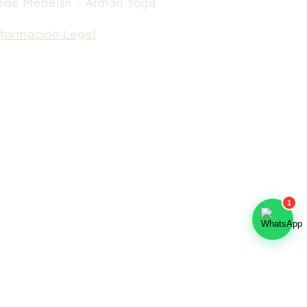
ede Medellín -
Atman Yoga
nformación Legal
e nuestros Términos y Condiciones.
En caso
 cancelación, no se realiza reembolso de
nero. Puedes usarlo como saldo a favor en
spedaje y próximos eventos en un lapso de
meses.