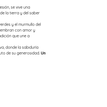
sión, se vive una 
de la tierra y del saber 
verdes y el murmullo del 
siembran con amor y 
adición que une a 
va, donde la sabiduría 
ruto de su generosidad. 
Un 