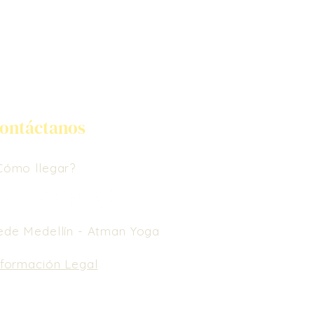
ontáctanos
Cómo llegar?
ede Medellín -
Atman Yoga
nformación Legal
e nuestros Términos y Condiciones.
En caso
 cancelación, no se realiza reembolso de
nero. Puedes usarlo como saldo a favor en