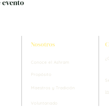
 evento
Nosotros
C
¿
Conoce el Ashram
Propósito
S
Maestros y Tradición
I
Le
Voluntariado
de
di