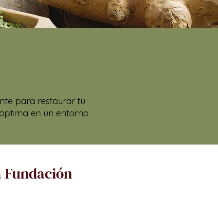
te para restaurar tu
d óptima en un entorno
la Fundación