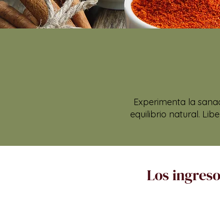
Experimenta la sanac
equilibrio natural. L
Los ingreso