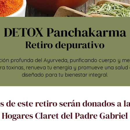
DETOX Panchakarma
Retiro depurativo
ión profunda del Ayurveda, purificando cuerpo y men
ibera toxinas, renueva tu energía y promueve una salu
diseñado para tu bienestar integral.
s de este retiro serán donados a 
Hogares Claret del Padre Gabriel