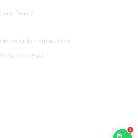
Cómo llegar?
ede Medellín -
Atman Yoga
nformación Legal
e nuestros Términos y Condiciones.
En caso
 cancelación, no se realiza reembolso de
nero. Puedes usarlo como saldo a favor en
spedaje y próximos eventos en un lapso de
meses.