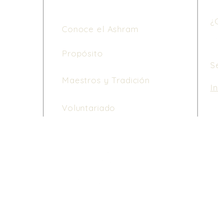
¿
Conoce el Ashram
Propósito
S
Maestros y Tradición
I
Le
Voluntariado
de
di
ho
3 