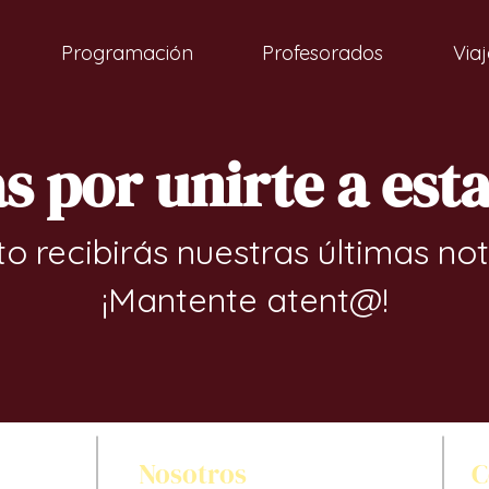
Programación
Profesorados
Viaj
s por unirte a est
o recibirás nuestras últimas not
¡Mantente atent@!
Nosotros
C